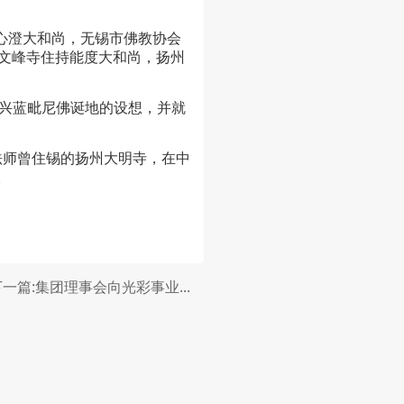
心澄大和尚，无锡市佛教协会
文峰寺住持能度大和尚，扬州
振兴蓝毗尼佛诞地的设想，并就
真法师曾住锡的扬州大明寺，在中
。
下一篇:集团理事会向光彩事业...