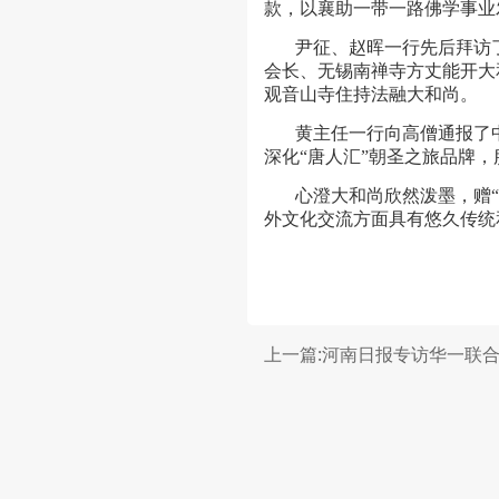
款，以襄助一带一路佛学事业
尹征、赵晖一行先后拜访
会长、无锡南禅寺方丈能开大
观音山寺住持法融大和尚。
黄主任一行向高僧通报了
深化“唐人汇”朝圣之旅品牌
心澄大和尚欣然泼墨，赠“
外文化交流方面具有悠久传统
上一篇:河南日报专访华一联合..