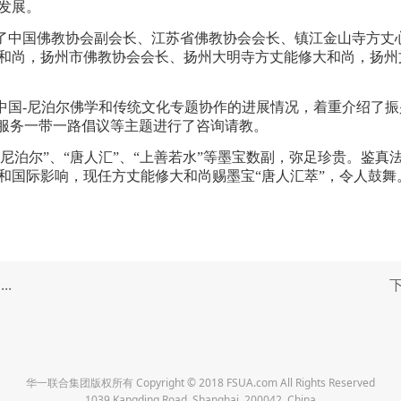
发展。
了中国佛教协会副会长、江苏省佛教协会会长、镇江金山寺方丈
和尚，扬州市佛教协会会长、扬州大明寺方丈能修大和尚，扬州
中国-尼泊尔佛学和传统文化专题协作的进展情况，着重介绍了
，服务一带一路倡议等主题进行了咨询请教。
尼泊尔”、“唐人汇”、“上善若水”等墨宝数副，弥足珍贵。鉴
和国际影响，现任方丈能修大和尚赐墨宝“唐人汇萃”，令人鼓舞
.
华一联合集团版权所有 Copyright © 2018 FSUA.com All Rights Reserved
1039 Kangding Road, Shanghai, 200042, China